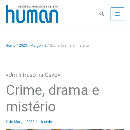
Skip
to
Pesquisa
content
Home
2023
Março
2
Crime, drama e mistério
«Um intruso na Cave»
Crime, drama e
mistério
2 de Março, 2023
/
Lifestyle