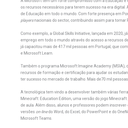
A Microsoft tem um forte compromisso com a Educação e 
os recursos necessários para terem sucesso na era digital.
de Educação em todo o mundo. Com forte presença em Port
players
nacionais do sector, contribuindo assim para torna
Como exemplo, a Global Skills Initiative, lançada em 2020, 
emprego em todo o mundo através do acesso a recursos de c
já capacitou mais de 417 mil pessoas em Portugal, que co
e Microsoft Learn.
Também o programa Microsoft Imagine Academy (MSIA), d
recursos de formação e certificação para ajudar os estudan
ter sucesso no mercado de trabalho. Mais de70 mil pessoas
A tecnológica tem vindo a desenvolver também várias ferr
Minecraft: Education Edition, uma versão do jogo Minecraft
de aula. Além disso, alunos e professores podem inscrever
versões
on-line
do Word, do Excel, do PowerPoint e do OneN
Microsoft Teams.