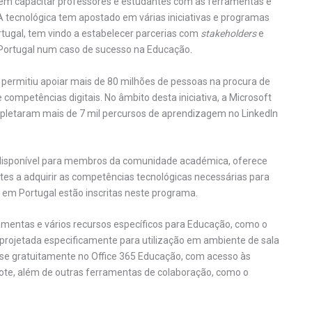
em capacitar professores e estudantes com as ferramentas e
 A tecnológica tem apostado em várias iniciativas e programas
ugal, tem vindo a estabelecer parcerias com
stakeholders
e
r Portugal num caso de sucesso na Educação.
já permitiu apoiar mais de 80 milhões de pessoas na procura de
ompetências digitais. No âmbito desta iniciativa, a Microsoft
mpletaram mais de 7 mil percursos de aprendizagem no LinkedIn
isponível para membros da comunidade académica, oferece
tes a adquirir as competências tecnológicas necessárias para
 em Portugal estão inscritas neste programa.
amentas e vários recursos específicos para Educação, como o
 projetada especificamente para utilização em ambiente de sala
-se gratuitamente no Office 365 Educação, com acesso às
ote, além de outras ferramentas de colaboração, como o