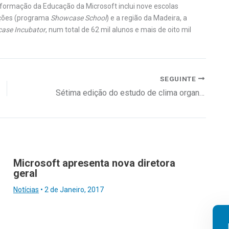
formação da Educação da Microsoft inclui nove escolas
uições (programa
Showcase School
) e a região da Madeira, a
ase Incubator
, num total de 62 mil alunos e mais de oito mil
SEGUINTE
Sétima edição do estudo de clima organizacional e desenvolvimento do capital humano «Índice da Excelência»
Microsoft apresenta nova diretora
geral
Notícias
•
2 de Janeiro, 2017