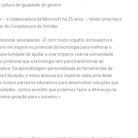
 cultura de igualdade de género.
– é colaboradora da Microsoft há 25 anos –, tendo uma rica e
ra, de
Compliance
e de Vendas.
ssional, assinalando: «É com muito orgulho, entusiasmo e
 me inspirei no potencial da tecnologia para melhorar o
oportunidade de ajudar a criar impacto real na comunidade
o potencial que a tecnologia tem para transformar as
ativa. Da aprendizagem personalizada às ferramentas de
na Educação, e estou ansiosa por explorar cada uma delas.
 nossos parceiros educativos para desenvolver soluções que
rsidades. Juntos acredito que podemos fazer a diferença na
róxima geração para o sucesso.»