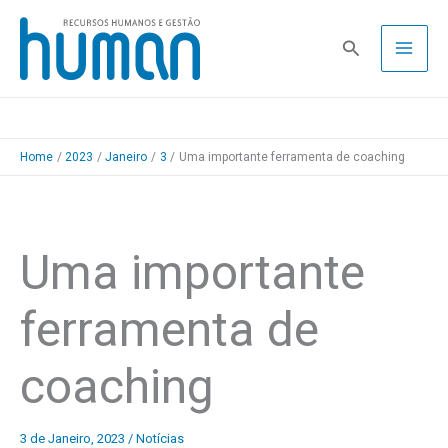
Skip
to
Pesquisa
content
Home
2023
Janeiro
3
Uma importante ferramenta de coaching
Uma importante
ferramenta de
coaching
3 de Janeiro, 2023
/
Notícias