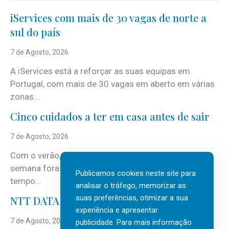
iServices com mais de 30 vagas de norte a
sul do país
7 de Agosto, 2026
A iServices está a reforçar as suas equipas em
Portugal, com mais de 30 vagas em aberto em várias
zonas...
Cinco cuidados a ter em casa antes de sair
7 de Agosto, 2026
Com o verão, chegam também as férias, os fins-de-
semana fora e os dias em que a casa fica mais
Publicamos cookies neste site para
tempo...
analisar o tráfego, memorizar as
suas preferências, otimizar a sua
NTT DATA Insurtech Global Outlook 2026
experiência e apresentar
7 de Agosto, 2026
publicidade. Para mais informação