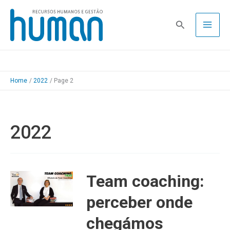
Skip
to
Pesquisa
content
Home
2022
Page 2
2022
Team coaching:
perceber onde
chegámos