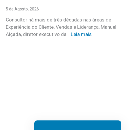
u
i
r
5 de Agosto, 2026
d
o
o
Consultor há mais de três décadas nas áreas de
f
o
Experiência do Cliente, Vendas e Liderança, Manuel
i
p
:
Alçada, diretor executivo da…
Leia mais
r
r
«
m
o
L
s
g
i
e
r
d
m
a
e
d
m
r
e
a
a
s
d
r
t
a
n
a
n
ã
q
o
o
u
v
é
e
a
u