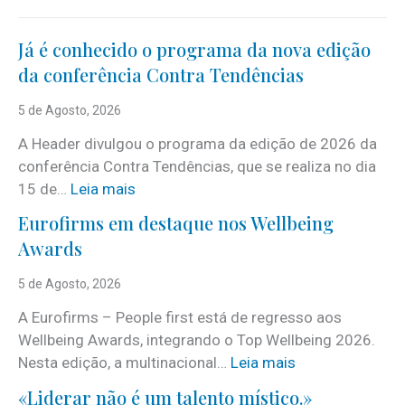
Já é conhecido o programa da nova edição
da conferência Contra Tendências
5 de Agosto, 2026
A Header divulgou o programa da edição de 2026 da
conferência Contra Tendências, que se realiza no dia
:
15 de…
Leia mais
J
Eurofirms em destaque nos Wellbeing
á
Awards
é
c
5 de Agosto, 2026
o
A Eurofirms – People first está de regresso aos
n
Wellbeing Awards, integrando o Top Wellbeing 2026.
h
:
Nesta edição, a multinacional…
Leia mais
e
E
c
«Liderar não é um talento místico.»