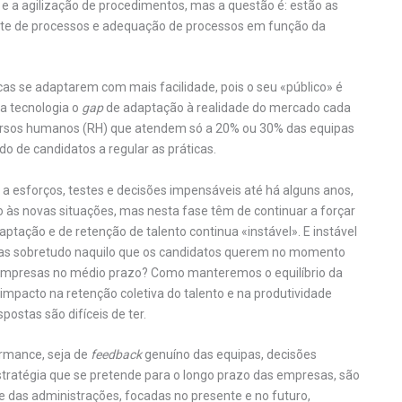
 a agilização de procedimentos, mas a questão é: estão as
te de processos e adequação de processos em função da
as se adaptarem com mais facilidade, pois o seu «público» é
a tecnologia o
gap
de adaptação à realidade do mercado cada
de recursos humanos (RH) que atendem só a 20% ou 30% das equipas
do de candidatos a regular as práticas.
a esforços, testes e decisões impensáveis até há alguns anos,
 às novas situações, mas nesta fase têm de continuar a forçar
aptação e de retenção de talento continua «instável». E instável
 mas sobretudo naquilo que os candidatos querem no momento
 empresas no médio prazo? Como manteremos o equilíbrio da
impacto na retenção coletiva do talento e na produtividade
ostas são difíceis de ter.
ormance, seja de
feedback
genuíno das equipas, decisões
estratégia que se pretende para o longo prazo das empresas, são
 das administrações, focadas no presente e no futuro,