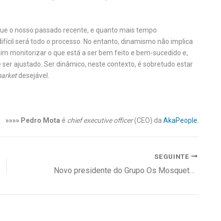
que o nosso passado recente, e quanto mais tempo
ícil será todo o processo. No entanto, dinamismo não implica
m monitorizar o que está a ser bem feito e bem-sucedido e,
 ser ajustado. Ser dinâmico, neste contexto, é sobretudo estar
market
desejável.
»»»» Pedro Mota
é
chief executive officer
(CEO) da
AkaPeople
.
SEGUINTE
Novo presidente do Grupo Os Mosqueteiros em Portugal