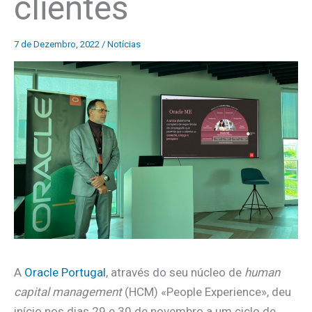
clientes
7 de Dezembro, 2022
/
Notícias
A
Oracle Portugal
, através do seu núcleo de
human
capital management
(HCM) «People Experience», deu
início nos dias 29 e 30 de novembro a um ciclo de