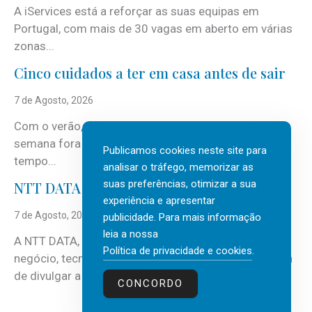
A iServices está a reforçar as suas equipas em
Portugal, com mais de 30 vagas em aberto em várias
zonas...
Cinco cuidados a ter em casa antes de sair
7 de Agosto, 2026
Com o verão, chegam também as férias, os fins-de-
semana fora e os dias em que a casa fica mais
Publicamos cookies neste site para
tempo...
analisar o tráfego, memorizar as
suas preferências, otimizar a sua
NTT DATA Insurtech Global Outlook 2026
experiência e apresentar
7 de Agosto, 2026
publicidade. Para mais informação
leia a nossa
A NTT DATA, consultora global em serviços de
Política de privacidade e cookies
.
negócio, tecnologia e inteligência artificial (IA), acaba
de divulgar a mais recente...
CONCORDO