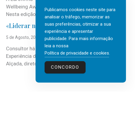
Wellbeing Awards, integrando o Top Wellbeing 2026.
Publicamos cookies neste site para
Nesta edição, a multinacional...
analisar o tráfego, memorizar as
suas preferências, otimizar a sua
«Liderar não é um talento místico.»
experiência e apresentar
5 de Agosto, 2026
publicidade. Para mais informação
leia a nossa
Consultor há mais de três décadas nas áreas de
Política de privacidade e cookies
.
Experiência do Cliente, Vendas e Liderança, Manuel
Alçada, diretor executivo da...
CONCORDO