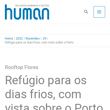
Skip
to
Pesquisa
content
Home
2022
Novembro
29
Refúgio para os dias frios, com vista sobre o Porto
Rooftop Flores
Refúgio para os
dias frios, com
vista sobre o Porto