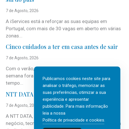
7 de Agosto, 2026
A iServices está a reforçar as suas equipas em
Portugal, com mais de 30 vagas em aberto em várias
zonas...
Cinco cuidados a ter em casa antes de sair
7 de Agosto, 2026
Com o verão, chegam também as férias, os fins-de-
semana fora e os dias em que a casa fica mais
Publicamos cookies neste site para
tempo...
analisar o tráfego, memorizar as
suas preferências, otimizar a sua
NTT DATA Insurtech Global Outlook 2026
experiência e apresentar
7 de Agosto, 2026
publicidade. Para mais informação
leia a nossa
A NTT DATA, consultora global em serviços de
Política de privacidade e cookies
.
negócio, tecnologia e inteligência artificial (IA), acaba