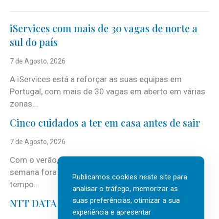
iServices com mais de 30 vagas de norte a
sul do país
7 de Agosto, 2026
A iServices está a reforçar as suas equipas em
Portugal, com mais de 30 vagas em aberto em várias
zonas...
Cinco cuidados a ter em casa antes de sair
7 de Agosto, 2026
Com o verão, chegam também as férias, os fins-de-
semana fora e os dias em que a casa fica mais
Publicamos cookies neste site para
tempo...
analisar o tráfego, memorizar as
suas preferências, otimizar a sua
NTT DATA Insurtech Global Outlook 2026
experiência e apresentar