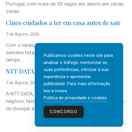
Portugal, com mais de 30 vagas em aberto em várias
zonas...
Cinco cuidados a ter em casa antes de sair
7 de Agosto, 2026
Com o verão, chegam também as férias, os fins-de-
semana fora e os dias em que a casa fica mais
Publicamos cookies neste site para
tempo...
analisar o tráfego, memorizar as
suas preferências, otimizar a sua
NTT DATA Insurtech Global Outlook 2026
experiência e apresentar
7 de Agosto, 2026
publicidade. Para mais informação
leia a nossa
A NTT DATA, consultora global em serviços de
Política de privacidade e cookies
.
negócio, tecnologia e inteligência artificial (IA), acaba
de divulgar a mais recente...
CONCORDO