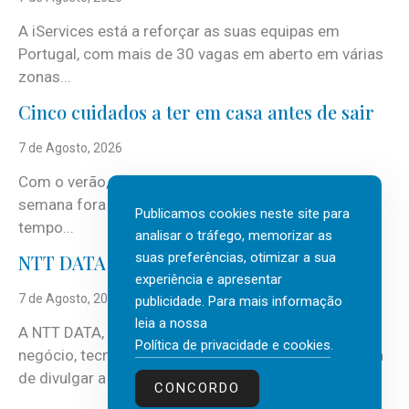
A iServices está a reforçar as suas equipas em
Portugal, com mais de 30 vagas em aberto em várias
zonas...
Cinco cuidados a ter em casa antes de sair
7 de Agosto, 2026
Com o verão, chegam também as férias, os fins-de-
semana fora e os dias em que a casa fica mais
Publicamos cookies neste site para
tempo...
analisar o tráfego, memorizar as
suas preferências, otimizar a sua
NTT DATA Insurtech Global Outlook 2026
experiência e apresentar
7 de Agosto, 2026
publicidade. Para mais informação
leia a nossa
A NTT DATA, consultora global em serviços de
Política de privacidade e cookies
.
negócio, tecnologia e inteligência artificial (IA), acaba
de divulgar a mais recente...
CONCORDO