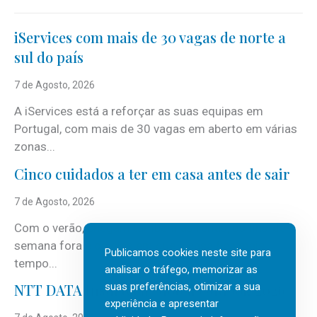
iServices com mais de 30 vagas de norte a
sul do país
7 de Agosto, 2026
A iServices está a reforçar as suas equipas em
Portugal, com mais de 30 vagas em aberto em várias
zonas...
Cinco cuidados a ter em casa antes de sair
7 de Agosto, 2026
Com o verão, chegam também as férias, os fins-de-
semana fora e os dias em que a casa fica mais
Publicamos cookies neste site para
tempo...
analisar o tráfego, memorizar as
suas preferências, otimizar a sua
NTT DATA Insurtech Global Outlook 2026
experiência e apresentar