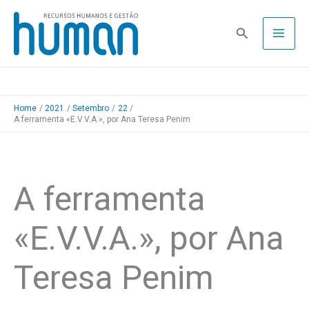
Skip
to
Pesquisa
content
Home
2021
Setembro
22
A ferramenta «E.V.V.A.», por Ana Teresa Penim
A ferramenta
«E.V.V.A.», por Ana
Teresa Penim