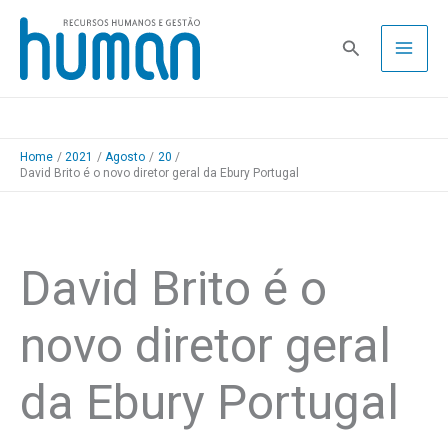
Skip
to
Pesquisa
content
Home
2021
Agosto
20
David Brito é o novo diretor geral da Ebury Portugal
David Brito é o
novo diretor geral
da Ebury Portugal