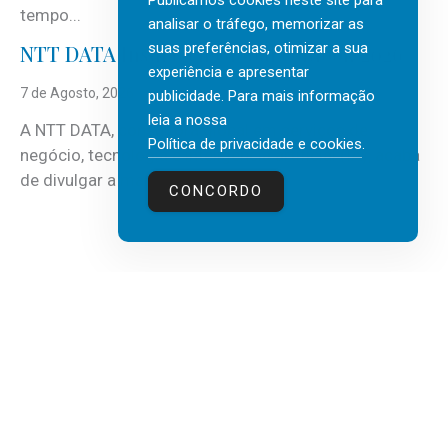
Publicamos cookies neste site para
tempo...
analisar o tráfego, memorizar as
suas preferências, otimizar a sua
NTT DATA Insurtech Global Outlook 2026
experiência e apresentar
7 de Agosto, 2026
publicidade. Para mais informação
leia a nossa
A NTT DATA, consultora global em serviços de
Política de privacidade e cookies
.
negócio, tecnologia e inteligência artificial (IA), acaba
de divulgar a mais recente...
CONCORDO