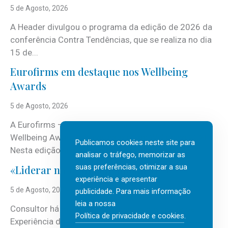
5 de Agosto, 2026
A Header divulgou o programa da edição de 2026 da
conferência Contra Tendências, que se realiza no dia
15 de...
Eurofirms em destaque nos Wellbeing
Awards
5 de Agosto, 2026
A Eurofirms – People first está de regresso aos
Wellbeing Awards, integrando o Top Wellbeing 2026.
Publicamos cookies neste site para
Nesta edição, a multinacional...
analisar o tráfego, memorizar as
suas preferências, otimizar a sua
«Liderar não é um talento místico.»
experiência e apresentar
5 de Agosto, 2026
publicidade. Para mais informação
leia a nossa
Consultor há mais de três décadas nas áreas de
Política de privacidade e cookies
.
Experiência do Cliente, Vendas e Liderança, Manuel