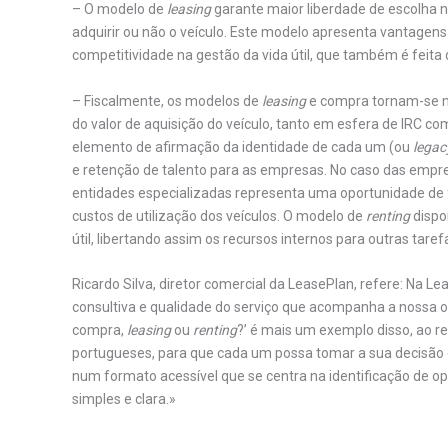
– O modelo de
leasing
garante maior liberdade de escolha no
adquirir ou não o veículo. Este modelo apresenta vantagen
competitividade na gestão da vida útil, que também é feita d
– Fiscalmente, os modelos de
leasing
e compra tornam-se me
do valor de aquisição do veículo, tanto em esfera de IRC c
elemento de afirmação da identidade de cada um (ou
legac
e retenção de talento para as empresas. No caso das empres
entidades especializadas representa uma oportunidade de
custos de utilização dos veículos. O modelo de
renting
dispo
útil, libertando assim os recursos internos para outras tare
Ricardo Silva, diretor comercial da LeasePlan, refere: Na
consultiva e qualidade do serviço que acompanha a nossa 
compra,
leasing
ou
renting
?’ é mais um exemplo disso, ao r
portugueses, para que cada um possa tomar a sua decisã
num formato acessível que se centra na identificação de o
simples e clara.»
.