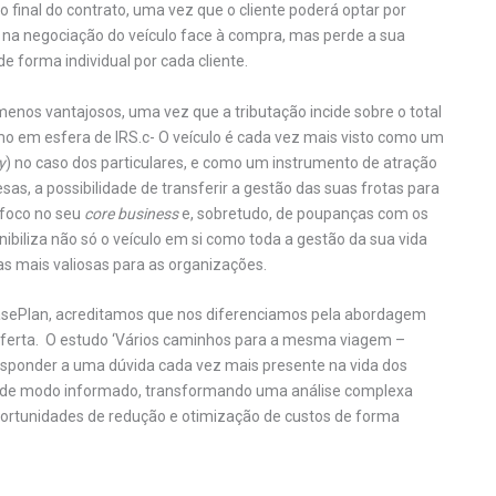
 final do contrato, uma vez que o cliente poderá optar por
s na negociação do veículo face à compra, mas perde a sua
e forma individual por cada cliente.
nos vantajosos, uma vez que a tributação incide sobre o total
omo em esfera de IRS.c- O veículo é cada vez mais visto como um
y
) no caso dos particulares, e como um instrumento de atração
as, a possibilidade de transferir a gestão das suas frotas para
 foco no seu
core business
e, sobretudo, de poupanças com os
nibiliza não só o veículo em si como toda a gestão da sua vida
fas mais valiosas para as organizações.
 LeasePlan, acreditamos que nos diferenciamos pela abordagem
oferta. O estudo ‘Vários caminhos para a mesma viagem –
esponder a uma dúvida cada vez mais presente na vida dos
o de modo informado, transformando uma análise complexa
portunidades de redução e otimização de custos de forma