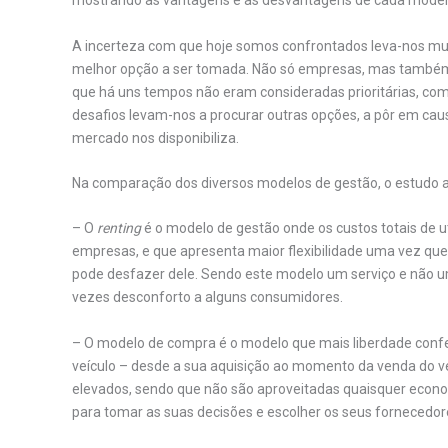
mostrando as vantagens e as desvantagens de cada model
A incerteza com que hoje somos confrontados leva-nos mui
melhor opção a ser tomada. Não só empresas, mas também
que há uns tempos não eram consideradas prioritárias, como 
desafios levam-nos a procurar outras opções, a pôr em causa
mercado nos disponibiliza.
Na comparação dos diversos modelos de gestão, o estudo ap
– O
renting
é o modelo de gestão onde os custos totais de u
empresas, e que apresenta maior flexibilidade uma vez que 
pode desfazer dele. Sendo este modelo um serviço e não um 
vezes desconforto a alguns consumidores.
– O modelo de compra é o modelo que mais liberdade confere 
veículo – desde a sua aquisição ao momento da venda do ve
elevados, sendo que não são aproveitadas quaisquer econ
para tomar as suas decisões e escolher os seus fornecedor