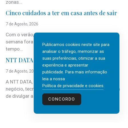
zonas...
Cinco cuidados a ter em casa antes de sair
7 de Agosto, 2026
Com o verão, chegam também as férias, os fins-de-
semana fora e os dias em que a casa fica mais
Publicamos cookies neste site para
tempo...
analisar o tráfego, memorizar as
suas preferências, otimizar a sua
NTT DATA Insurtech Global Outlook 2026
experiência e apresentar
7 de Agosto, 2026
publicidade. Para mais informação
leia a nossa
A NTT DATA, consultora global em serviços de
Política de privacidade e cookies
.
negócio, tecnologia e inteligência artificial (IA), acaba
de divulgar a mais recente...
CONCORDO