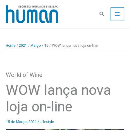
Skip
to
Pesquisa
content
Home
2021
Março
15
WOW lança nova loja on-line
World of Wine
WOW lança nova
loja on-line
15 de Março, 2021
/
Lifestyle