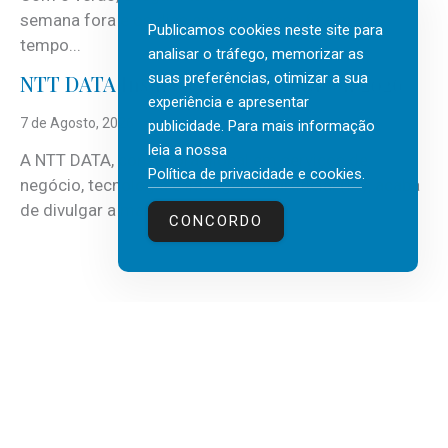
semana fora e os dias em que a casa fica mais
Publicamos cookies neste site para
tempo...
analisar o tráfego, memorizar as
suas preferências, otimizar a sua
NTT DATA Insurtech Global Outlook 2026
experiência e apresentar
7 de Agosto, 2026
publicidade. Para mais informação
leia a nossa
A NTT DATA, consultora global em serviços de
Política de privacidade e cookies
.
negócio, tecnologia e inteligência artificial (IA), acaba
de divulgar a mais recente...
CONCORDO