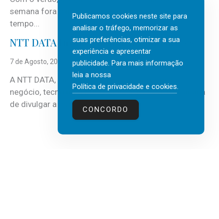
semana fora e os dias em que a casa fica mais
Publicamos cookies neste site para
tempo...
analisar o tráfego, memorizar as
suas preferências, otimizar a sua
NTT DATA Insurtech Global Outlook 2026
experiência e apresentar
7 de Agosto, 2026
publicidade. Para mais informação
leia a nossa
A NTT DATA, consultora global em serviços de
Política de privacidade e cookies
.
negócio, tecnologia e inteligência artificial (IA), acaba
de divulgar a mais recente...
CONCORDO