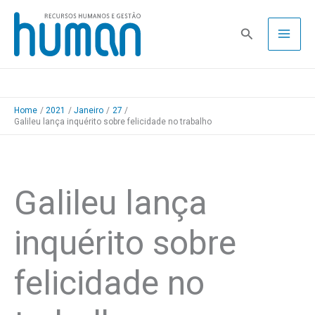
Skip
to
Pesquisa
content
Home
2021
Janeiro
27
Galileu lança inquérito sobre felicidade no trabalho
Galileu lança
inquérito sobre
felicidade no