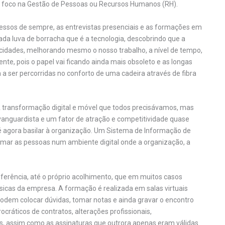
pal foco na Gestão de Pessoas ou Recursos Humanos (RH).
essos de sempre, as entrevistas presenciais e as formações em
cada luva de borracha que é a tecnologia, descobrindo que a
cidades, melhorando mesmo o nosso trabalho, a nível de tempo,
te, pois o papel vai ficando ainda mais obsoleto e as longas
a ser percorridas no conforto de uma cadeira através de fibra
A transformação digital e móvel que todos precisávamos, mas
vanguardista e um fator de atração e competitividade quase
é agora basilar à organização. Um Sistema de Informação de
imar as pessoas num ambiente digital onde a organização, a
nferência, até o próprio acolhimento, que em muitos casos
sicas da empresa. A formação é realizada em salas virtuais
em colocar dúvidas, tomar notas e ainda gravar o encontro
cráticos de contratos, alterações profissionais,
s, assim como as assinaturas que outrora apenas eram válidas