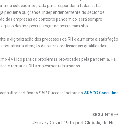
er uma solução integrada para responder a todas estas
seja pequena ou grande, independentemente do sector de
ção das empresas ao contexto pandémico, será sempre
os que o destino possa lançar no nosso caminho.
e a digitalização dos processos de RH e aumenta a satisfação
 por atrair a atenção de outros profissionais qualificados.
esmo é válido para os problemas provocados pela pandemia. Há
lógico e tornar os RH simplesmente humanos.
consultor certificado SAP SuccessFactors na
ARAGO Consulting
SEGUINTE
«Survey Covid-19 Report Global», do High Play Institute