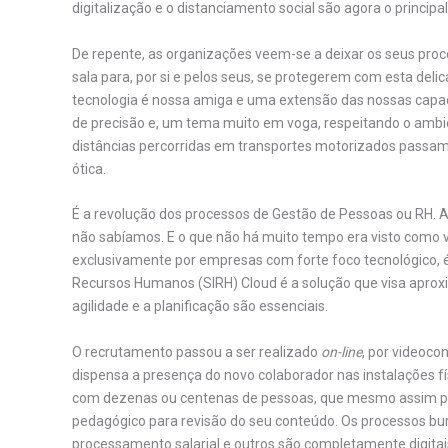
digitalização e o distanciamento social são agora o princi
De repente, as organizações veem-se a deixar os seus proc
sala para, por si e pelos seus, se protegerem com esta deli
tecnologia é nossa amiga e uma extensão das nossas capa
de precisão e, um tema muito em voga, respeitando o ambien
distâncias percorridas em transportes motorizados passam 
ótica.
É a revolução dos processos de Gestão de Pessoas ou RH. 
não sabíamos. E o que não há muito tempo era visto como 
exclusivamente por empresas com forte foco tecnológico, 
Recursos Humanos (SIRH) Cloud é a solução que visa aprox
agilidade e a planificação são essenciais.
O recrutamento passou a ser realizado
on-line
, por videoco
dispensa a presença do novo colaborador nas instalações fí
com dezenas ou centenas de pessoas, que mesmo assim pod
pedagógico para revisão do seu conteúdo. Os processos buro
processamento salarial e outros são completamente digitai