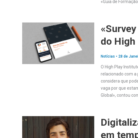
«Guia de Formaçã
«Survey 
do High 
Notícias
•
28 de Janei
O High Play Instit
relacionado com a 
considera que pode
vaga por que estam
Global», contou co
Digital
em temp