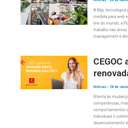
Notícias
•
28 de Janei
A Blip, tecnológic
medida para web e
line do mundo, a Fl
trabalho nas áreas
management e des
CEGOC a
renovad
Notícias
•
28 de Janei
Atenta às mudança
competências, mas
comportamentos co
individuais e cole
desenvolvimento d