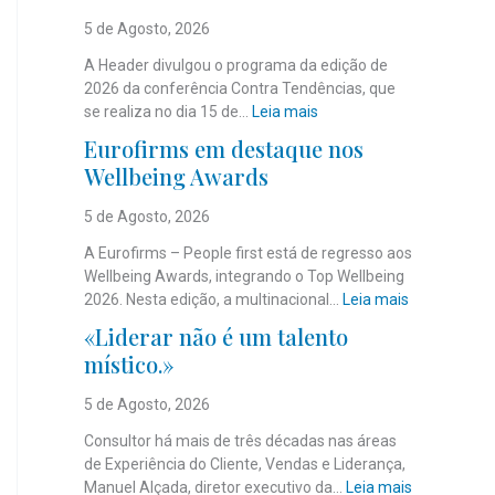
5 de Agosto, 2026
A Header divulgou o programa da edição de
2026 da conferência Contra Tendências, que
:
se realiza no dia 15 de…
Leia mais
J
Eurofirms em destaque nos
á
Wellbeing Awards
é
c
5 de Agosto, 2026
o
n
A Eurofirms – People first está de regresso aos
h
Wellbeing Awards, integrando o Top Wellbeing
e
:
2026. Nesta edição, a multinacional…
Leia mais
c
E
«Liderar não é um talento
i
u
místico.»
d
r
o
o
5 de Agosto, 2026
o
f
p
i
Consultor há mais de três décadas nas áreas
r
r
de Experiência do Cliente, Vendas e Liderança,
o
m
:
Manuel Alçada, diretor executivo da…
Leia mais