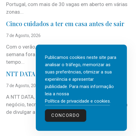
Portugal, com mais de 30 vagas em aberto em várias
zonas...
Cinco cuidados a ter em casa antes de sair
7 de Agosto, 2026
Com o verão, chegam também as férias, os fins-de-
semana fora e os dias em que a casa fica mais
Publicamos cookies neste site para
tempo...
analisar o tráfego, memorizar as
suas preferências, otimizar a sua
NTT DATA Insurtech Global Outlook 2026
experiência e apresentar
7 de Agosto, 2026
publicidade. Para mais informação
leia a nossa
A NTT DATA, consultora global em serviços de
Política de privacidade e cookies
.
negócio, tecnologia e inteligência artificial (IA), acaba
de divulgar a mais recente...
CONCORDO