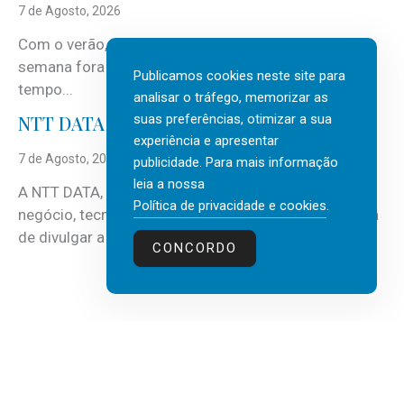
7 de Agosto, 2026
Com o verão, chegam também as férias, os fins-de-
semana fora e os dias em que a casa fica mais
Publicamos cookies neste site para
tempo...
analisar o tráfego, memorizar as
suas preferências, otimizar a sua
NTT DATA Insurtech Global Outlook 2026
experiência e apresentar
7 de Agosto, 2026
publicidade. Para mais informação
leia a nossa
A NTT DATA, consultora global em serviços de
Política de privacidade e cookies
.
negócio, tecnologia e inteligência artificial (IA), acaba
de divulgar a mais recente...
CONCORDO