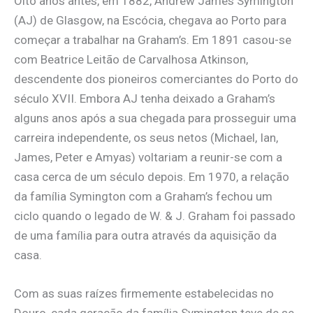
Oito anos antes, em 1882, Andrew James Symington
(AJ) de Glasgow, na Escócia, chegava ao Porto para
começar a trabalhar na Graham’s. Em 1891 casou-se
com Beatrice Leitão de Carvalhosa Atkinson,
descendente dos pioneiros comerciantes do Porto do
século XVII. Embora AJ tenha deixado a Graham’s
alguns anos após a sua chegada para prosseguir uma
carreira independente, os seus netos (Michael, Ian,
James, Peter e Amyas) voltariam a reunir-se com a
casa cerca de um século depois. Em 1970, a relação
da família Symington com a Graham’s fechou um
ciclo quando o legado de W. & J. Graham foi passado
de uma família para outra através da aquisição da
casa.
Com as suas raízes firmemente estabelecidas no
Douro, cada geração da família Symington teve de se