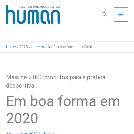
Skip
to
Pesquisa
content
Home
2020
Janeiro
3
Em boa forma em 2020
Mais de 2.000 produtos para a prática
desportiva
Em boa forma em
2020
3 de Janeiro, 2020
/
Lifestyle