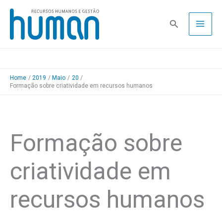
Skip
to
Pesquisa
content
Home
2019
Maio
20
Formação sobre criatividade em recursos humanos
Formação sobre
criatividade em
recursos humanos