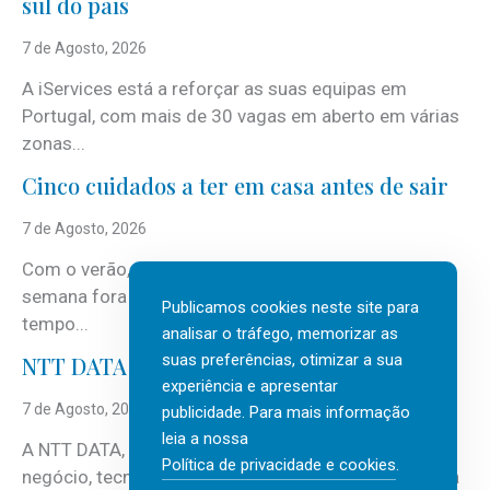
sul do país
7 de Agosto, 2026
A iServices está a reforçar as suas equipas em
Portugal, com mais de 30 vagas em aberto em várias
zonas...
Cinco cuidados a ter em casa antes de sair
7 de Agosto, 2026
Com o verão, chegam também as férias, os fins-de-
semana fora e os dias em que a casa fica mais
Publicamos cookies neste site para
tempo...
analisar o tráfego, memorizar as
suas preferências, otimizar a sua
NTT DATA Insurtech Global Outlook 2026
experiência e apresentar
7 de Agosto, 2026
publicidade. Para mais informação
leia a nossa
A NTT DATA, consultora global em serviços de
Política de privacidade e cookies
.
negócio, tecnologia e inteligência artificial (IA), acaba