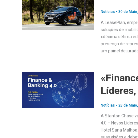
Notícias
•
30 de Maio
A LeasePlan, empr
soluções de mobili
«décima sétima edi
presença de repre
um painel de jurad
«Financ
Líderes
Notícias
•
28 de Maio
A Stanton Chase v
4.0 – Novos Lídere
Hotel Sana Malhoa.
suas visões e deba