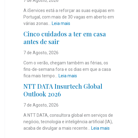
7 de Agosto, 2026
A iServices está a reforçar as suas equipas em
Portugal, com mais de 30 vagas em aberto em
:
várias zonas…
Leia mais
i
Cinco cuidados a ter em casa
S
antes de sair
e
r
7 de Agosto, 2026
v
i
Com o verão, chegam também as férias, os
c
fins-de-semana fora e os dias em que a casa
e
:
fica mais tempo…
Leia mais
s
C
NTT DATA Insurtech Global
c
i
Outlook 2026
o
n
m
c
7 de Agosto, 2026
m
o
a
c
A NTT DATA, consultora global em serviços de
i
u
negócio, tecnologia e inteligência artificial (IA),
s
i
:
acaba de divulgar a mais recente…
Leia mais
d
d
N