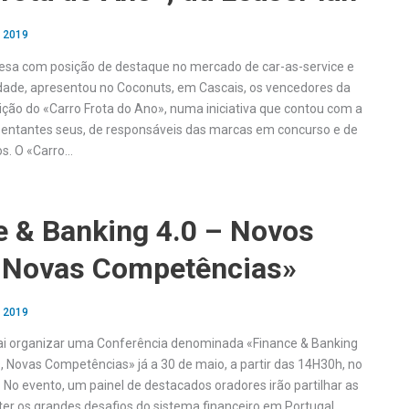
, 2019
esa com posição de destaque no mercado de car-as-service e
dade, apresentou no Coconuts, em Cascais, os vencedores da
ção do «Carro Frota do Ano», numa iniciativa que contou com a
sentantes seus, de responsáveis das marcas em concurso e de
os. O «Carro…
e & Banking 4.0 – Novos
, Novas Competências»
, 2019
ai organizar uma Conferência denominada «Finance & Banking
s, Novas Competências» já a 30 de maio, a partir das 14H30h, no
 No evento, um painel de destacados oradores irão partilhar as
ter os grandes desafios do sistema financeiro em Portugal