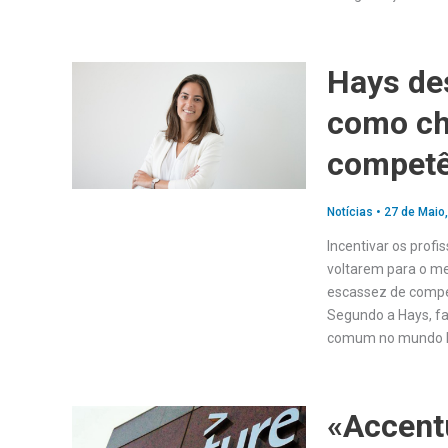
Hays de
como ch
competê
Notícias
•
27 de Maio
Incentivar os profi
voltarem para o me
escassez de compe
Segundo a Hays, fa
comum no mundo la
«Accentu