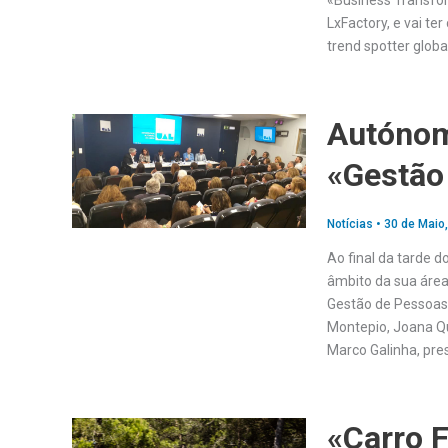
«Business Transfor
LxFactory, e vai t
trend spotter glob
Autónom
«Gestão
Notícias
•
30 de Maio
Ao final da tarde 
âmbito da sua área
Gestão de Pessoas»
Montepio, Joana Qu
Marco Galinha, pre
«Carro F