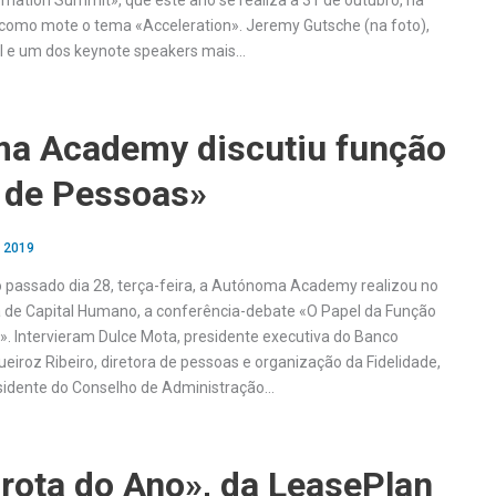
mation Summit», que este ano se realiza a 31 de outubro, na
er como mote o tema «Acceleration». Jeremy Gutsche (na foto),
al e um dos keynote speakers mais…
a Academy discutiu função
 de Pessoas»
, 2019
do passado dia 28, terça-feira, a Autónoma Academy realizou no
 de Capital Humano, a conferência-debate «O Papel da Função
. Intervieram Dulce Mota, presidente executiva do Banco
eiroz Ribeiro, diretora de pessoas e organização da Fidelidade,
sidente do Conselho de Administração…
rota do Ano», da LeasePlan