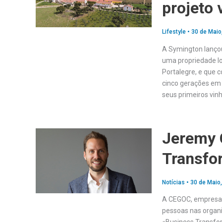
projeto 
Lifestyle
•
30 de Maio
A Symington lançou
uma propriedade l
Portalegre, e que
cinco gerações em 
seus primeiros vin
Jeremy 
Transfo
Notícias
•
30 de Maio
A CEGOC, empresa 
pessoas nas organi