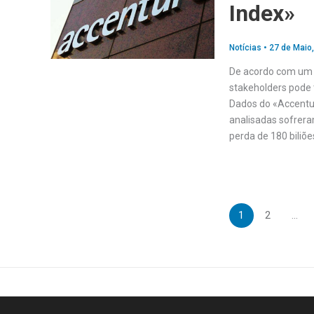
Index»
Notícias
•
27 de Maio
De acordo com um 
stakeholders pode 
Dados do «Accentur
analisadas sofrera
perda de 180 biliõe
1
2
…