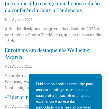
Já é conhecido o programa da nova edição
da conferência Contra Tendências
5 de Agosto, 2026
A Header divulgou o programa da edição de 2026 da
conferência Contra Tendências, que se realiza no dia
15 de...
Eurofirms em destaque nos Wellbeing
Awards
5 de Agosto, 2026
A Eurofirms – People first está de regresso aos
Wellbeing Awards, integrando o Top Wellbeing 2026.
Publicamos cookies neste site para
Nesta edição, a multinacional...
analisar o tráfego, memorizar as
suas preferências, otimizar a sua
«Liderar não é um talento místico.»
experiência e apresentar
5 de Agosto, 2026
publicidade. Para mais informação