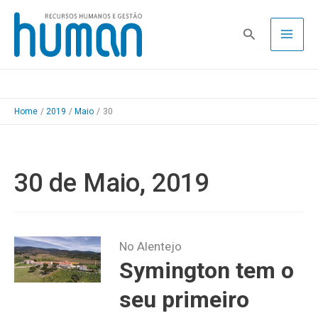
Skip
to
Pesquisa
content
Home
2019
Maio
30
30 de Maio, 2019
No Alentejo
Symington tem o
seu primeiro