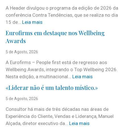
A Header divulgou o programa da edição de 2026 da
conferência Contra Tendências, que se realiza no dia
:
15 de…
Leia mais
J
Eurofirms em destaque nos Wellbeing
á
Awards
é
c
5 de Agosto, 2026
o
A Eurofirms – People first está de regresso aos
n
Wellbeing Awards, integrando o Top Wellbeing 2026.
h
:
Nesta edição, a multinacional…
Leia mais
e
E
c
«Liderar não é um talento místico.»
u
i
r
5 de Agosto, 2026
d
o
o
Consultor há mais de três décadas nas áreas de
f
o
Experiência do Cliente, Vendas e Liderança, Manuel
i
p
:
Alçada, diretor executivo da…
Leia mais
r