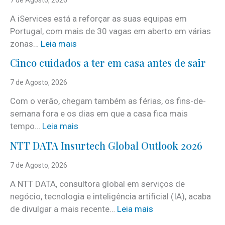
A iServices está a reforçar as suas equipas em
Portugal, com mais de 30 vagas em aberto em várias
:
zonas…
Leia mais
i
Cinco cuidados a ter em casa antes de sair
S
e
7 de Agosto, 2026
r
Com o verão, chegam também as férias, os fins-de-
v
semana fora e os dias em que a casa fica mais
i
:
tempo…
Leia mais
c
C
e
NTT DATA Insurtech Global Outlook 2026
i
s
n
7 de Agosto, 2026
c
c
o
A NTT DATA, consultora global em serviços de
o
m
negócio, tecnologia e inteligência artificial (IA), acaba
c
m
:
de divulgar a mais recente…
Leia mais
u
a
N