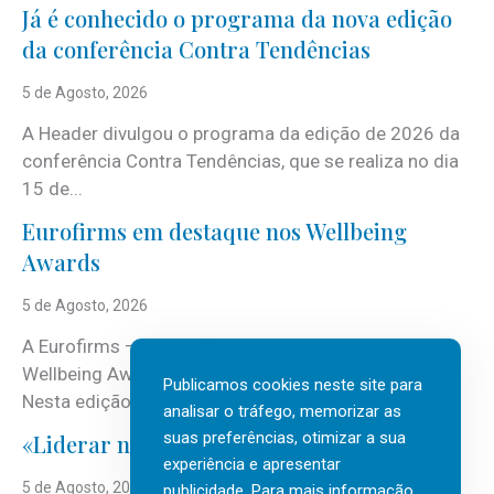
Já é conhecido o programa da nova edição
da conferência Contra Tendências
5 de Agosto, 2026
A Header divulgou o programa da edição de 2026 da
conferência Contra Tendências, que se realiza no dia
15 de...
Eurofirms em destaque nos Wellbeing
Awards
5 de Agosto, 2026
A Eurofirms – People first está de regresso aos
Wellbeing Awards, integrando o Top Wellbeing 2026.
Publicamos cookies neste site para
Nesta edição, a multinacional...
analisar o tráfego, memorizar as
suas preferências, otimizar a sua
«Liderar não é um talento místico.»
experiência e apresentar
5 de Agosto, 2026
publicidade. Para mais informação