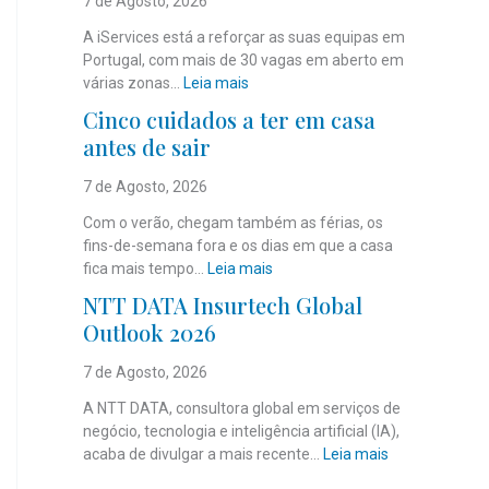
7 de Agosto, 2026
A iServices está a reforçar as suas equipas em
Portugal, com mais de 30 vagas em aberto em
:
várias zonas…
Leia mais
i
Cinco cuidados a ter em casa
S
antes de sair
e
r
7 de Agosto, 2026
v
i
Com o verão, chegam também as férias, os
c
fins-de-semana fora e os dias em que a casa
e
:
fica mais tempo…
Leia mais
s
C
NTT DATA Insurtech Global
c
i
Outlook 2026
o
n
m
c
7 de Agosto, 2026
m
o
a
c
A NTT DATA, consultora global em serviços de
i
u
negócio, tecnologia e inteligência artificial (IA),
s
i
:
acaba de divulgar a mais recente…
Leia mais
d
d
N