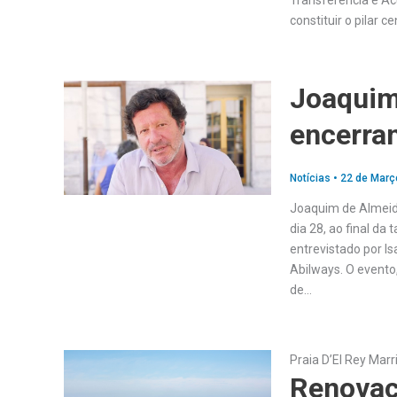
Transferência e Ac
constituir o pilar
Joaquim
encerra
Notícias
•
22 de Març
Joaquim de Almeid
dia 28, ao final da
entrevistado por Is
Abilways. O evento,
de…
Praia D’El Rey Marr
Renovaç