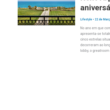
aniversá
Lifestyle
•
22 de Març
No ano em que come
apresenta-se total
cinco estrelas sit
decorreram ao lon
lobby, o greatroom