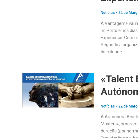
Notícias
•
22 de Març
A Vantagem+ vai re
no Porto e nos dias
Experience: Criar u
Segundo a organiz
dificuldade…
«Talent 
Autóno
Notícias
•
22 de Març
A Autónoma Academ
Masters», program
duração (por norma