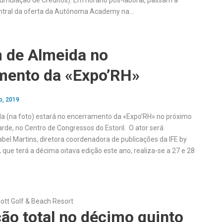
umulação de Créditos). Em horário pós-laboral, passam a
 central da oferta da Autónoma Academy na…
 de Almeida no
mento da «Expo’RH»
o, 2019
a (na foto) estará no encerramento da «Expo’RH» no próximo
 tarde, no Centro de Congressos do Estoril. O ator será
abel Martins, diretora coordenadora de publicações da IFE by
 que terá a décima oitava edição este ano, realiza-se a 27 e 28
iott Golf & Beach Resort
ão total no décimo quinto