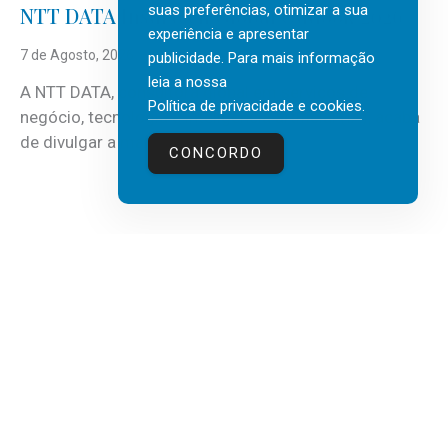
suas preferências, otimizar a sua
NTT DATA Insurtech Global Outlook 2026
experiência e apresentar
7 de Agosto, 2026
publicidade. Para mais informação
leia a nossa
A NTT DATA, consultora global em serviços de
Política de privacidade e cookies
.
negócio, tecnologia e inteligência artificial (IA), acaba
de divulgar a mais recente...
CONCORDO