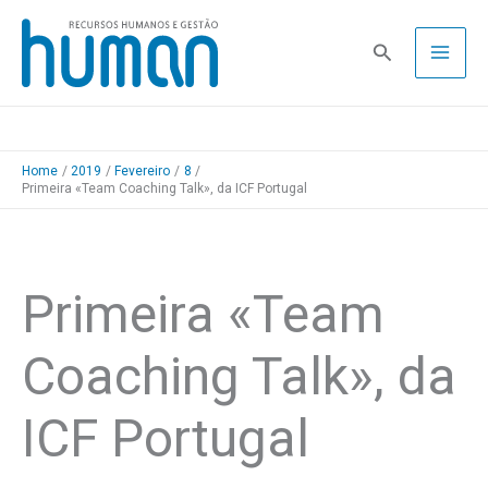
Skip
to
Pesquisa
content
Home
2019
Fevereiro
8
Primeira «Team Coaching Talk», da ICF Portugal
Primeira «Team
Coaching Talk», da
ICF Portugal