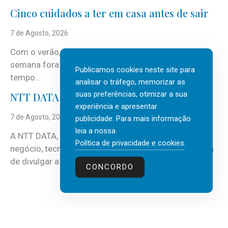
Cinco cuidados a ter em casa antes de sair
7 de Agosto, 2026
Com o verão, chegam também as férias, os fins-de-
semana fora e os dias em que a casa fica mais
Publicamos cookies neste site para
tempo...
analisar o tráfego, memorizar as
suas preferências, otimizar a sua
NTT DATA Insurtech Global Outlook 2026
experiência e apresentar
7 de Agosto, 2026
publicidade. Para mais informação
leia a nossa
A NTT DATA, consultora global em serviços de
Política de privacidade e cookies
.
negócio, tecnologia e inteligência artificial (IA), acaba
de divulgar a mais recente...
CONCORDO