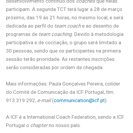
desenvolvimento contínuo dos
coaches
que nelas
participam. A segunda TCT terá lugar a 28 de março
próximo, das 19 às 21 horas, no mesmo local, e será
dedicada ao perfil do
team coach
e ao desenho de
programas de
team coaching
. Devido à metodologia
participativa e de cocriação, o grupo será limitado a
30 pessoas, sendo que os participantes na primeira
sessão terão prioridade. As restantes inscrições
serão consideradas por ordem de chegada.
Mais informações: Paula Gonçalves Pereira, colíder
do Comité de Comunicação da ICF Portugal, tlm.
913 319 292,
e-mail
(
communication@icf.pt
).
A ICF é a International Coach Federation, sendo a ICF
Portugal o
chapter
no nosso país.