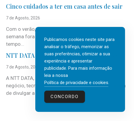
Cinco cuidados a ter em casa antes de sair
7 de Agosto, 2026
Com o verão, chegam também as férias, os fins-de-
semana fora e os dias em que a casa fica mais
Publicamos cookies neste site para
tempo...
analisar o tráfego, memorizar as
suas preferências, otimizar a sua
NTT DATA Insurtech Global Outlook 2026
experiência e apresentar
7 de Agosto, 2026
publicidade. Para mais informação
leia a nossa
A NTT DATA, consultora global em serviços de
Política de privacidade e cookies
.
negócio, tecnologia e inteligência artificial (IA), acaba
de divulgar a mais recente...
CONCORDO