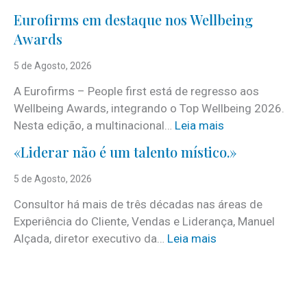
J
Eurofirms em destaque nos Wellbeing
á
Awards
é
c
5 de Agosto, 2026
o
A Eurofirms – People first está de regresso aos
n
Wellbeing Awards, integrando o Top Wellbeing 2026.
h
:
Nesta edição, a multinacional…
Leia mais
e
E
c
«Liderar não é um talento místico.»
u
i
r
5 de Agosto, 2026
d
o
o
Consultor há mais de três décadas nas áreas de
f
o
Experiência do Cliente, Vendas e Liderança, Manuel
i
p
:
Alçada, diretor executivo da…
Leia mais
r
r
«
m
o
L
s
g
i
e
r
d