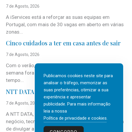
7 de Agosto, 2026
A iServices está a reforçar as suas equipas em
Portugal, com mais de 30 vagas em aberto em várias
zonas...
Cinco cuidados a ter em casa antes de sair
7 de Agosto, 2026
Com o verão, chegam também as férias, os fins-de-
semana fora e os dias em que a casa fica mais
Publicamos cookies neste site para
tempo...
analisar o tráfego, memorizar as
suas preferências, otimizar a sua
NTT DATA Insurtech Global Outlook 2026
experiência e apresentar
7 de Agosto, 2026
publicidade. Para mais informação
leia a nossa
A NTT DATA, consultora global em serviços de
Política de privacidade e cookies
.
negócio, tecnologia e inteligência artificial (IA), acaba
de divulgar a mais recente...