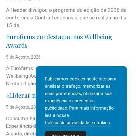
A Header divulgou o programa da edição de 2026 da
conferência Contra Tendências, que se realiza no dia
15 de...
Eurofirms em destaque nos Wellbeing
Awards
5 de Agosto, 2026
A Eurofirms – People first está de regresso aos
Wellbeing Awards, integrando o Top Wellbeing 2026.
Publicamos cookies neste site para
Nesta edição, a multinacional...
analisar o tráfego, memorizar as
suas preferências, otimizar a sua
«Liderar não é um talento místico.»
experiência e apresentar
5 de Agosto, 2026
publicidade. Para mais informação
leia a nossa
Consultor há mais de três décadas nas áreas de
Política de privacidade e cookies
.
Experiência do Cliente, Vendas e Liderança, Manuel
Alçada, diretor executivo da...