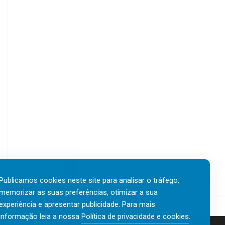
s
O
a
a
u
í
i
t
s
r
l
o
o
k
2
0
2
6
Publicamos cookies neste site para analisar o tráfego,
memorizar as suas preferências, otimizar a sua
experiência e apresentar publicidade. Para mais
informação leia a nossa
Política de privacidade e cookies
.