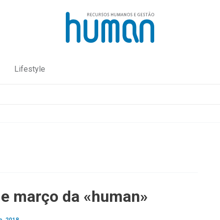
Lifestyle
de março da «human»