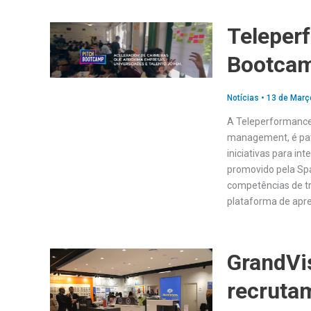
Teleper
Bootcam
Notícias
•
13 de Març
A Teleperformance
management, é patr
iniciativas para in
promovido pela Spa
competências de tr
plataforma de apr
GrandVi
recruta