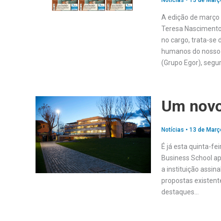
Notícias
•
13 de Març
A edição de março
Teresa Nascimento,
no cargo, trata-se 
humanos do nosso p
(Grupo Egor), segu
Um novo
Notícias
•
13 de Març
É já esta quinta-fei
Business School ap
a instituição assin
propostas existent
destaques…