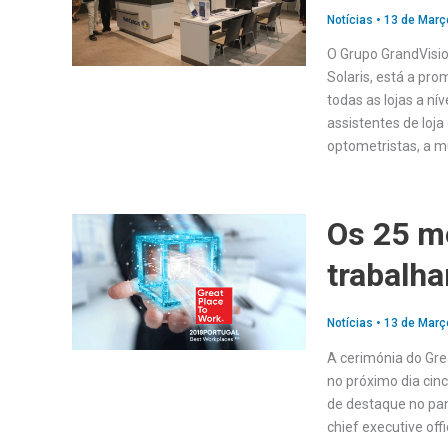
Notícias
•
13 de Març
O Grupo GrandVisio
Solaris, está a pr
todas as lojas a ní
assistentes de loj
optometristas, a m
Os 25 m
trabalha
Notícias
•
13 de Març
A cerimónia do Grea
no próximo dia cinc
de destaque no pan
chief executive off