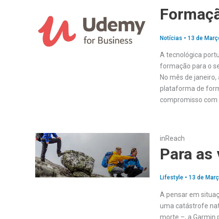
Formaçã
Notícias
•
13 de Març
A tecnológica port
formação para o se
No mês de janeiro,
plataforma de form
compromisso com o
inReach
Para as
Lifestyle
•
13 de Març
A pensar em situaç
uma catástrofe nat
morte –, a Garmin 