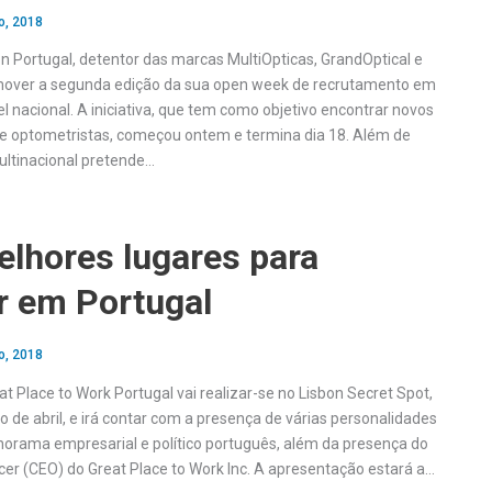
o, 2018
n Portugal, detentor das marcas MultiOpticas, GrandOptical e
omover a segunda edição da sua open week de recrutamento em
vel nacional. A iniciativa, que tem como objetivo encontrar novos
a e optometristas, começou ontem e termina dia 18. Além de
ultinacional pretende…
elhores lugares para
r em Portugal
o, 2018
t Place to Work Portugal vai realizar-se no Lisbon Secret Spot,
o de abril, e irá contar com a presença de várias personalidades
orama empresarial e político português, além da presença do
icer (CEO) do Great Place to Work Inc. A apresentação estará a…