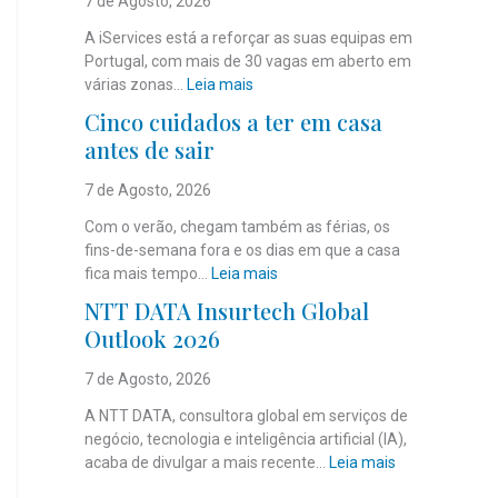
7 de Agosto, 2026
A iServices está a reforçar as suas equipas em
Portugal, com mais de 30 vagas em aberto em
:
várias zonas…
Leia mais
i
Cinco cuidados a ter em casa
S
antes de sair
e
r
7 de Agosto, 2026
v
i
Com o verão, chegam também as férias, os
c
fins-de-semana fora e os dias em que a casa
e
:
fica mais tempo…
Leia mais
s
C
NTT DATA Insurtech Global
c
i
Outlook 2026
o
n
m
c
7 de Agosto, 2026
m
o
a
c
A NTT DATA, consultora global em serviços de
i
u
negócio, tecnologia e inteligência artificial (IA),
s
i
:
acaba de divulgar a mais recente…
Leia mais
d
d
N