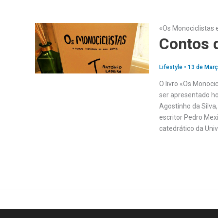
«Os Monociclistas 
Contos 
Lifestyle
•
13 de Març
O livro «Os Monocic
ser apresentado ho
Agostinho da Silva
escritor Pedro Mexi
catedrático da Uni