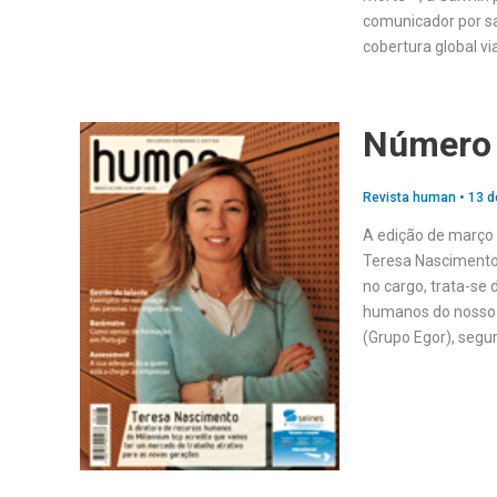
comunicador por sa
cobertura global vi
Número 
Revista human
•
13 d
A edição de março
Teresa Nascimento,
no cargo, trata-se 
humanos do nosso p
(Grupo Egor), segu