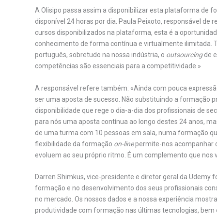
A Olisipo passa assim a disponibilizar esta plataforma de 
disponível 24 horas por dia. Paula Peixoto, responsável d
cursos disponibilizados na plataforma, esta é a oportunid
conhecimento de forma contínua e virtualmente ilimitada. 
português, sobretudo na nossa indústria, o
outsourcing
de e
competências são essenciais para a competitividade.»
A responsável refere também: «Ainda com pouca expressão
ser uma aposta de sucesso. Não substituindo a formação pr
disponibilidade que rege o dia-a-dia dos profissionais de 
para nós uma aposta contínua ao longo destes 24 anos, mas
de uma turma com 10 pessoas em sala, numa formação que
flexibilidade da formação
on-line
permite-nos acompanhar os 
evoluem ao seu próprio ritmo. É um complemento que nos va
Darren Shimkus, vice-presidente e diretor geral da Udemy 
formação e no desenvolvimento dos seus profissionais c
no mercado. Os nossos dados e a nossa experiência mostra
produtividade com formação nas últimas tecnologias, bem