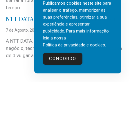
semana fora e os dias em que a casa fica mais
Publicamos cookies neste site para
tempo...
analisar o tráfego, memorizar as
suas preferências, otimizar a sua
NTT DATA Insurtech Global Outlook 2026
experiência e apresentar
7 de Agosto, 2026
publicidade. Para mais informação
leia a nossa
A NTT DATA, consultora global em serviços de
Política de privacidade e cookies
.
negócio, tecnologia e inteligência artificial (IA), acaba
de divulgar a mais recente...
CONCORDO