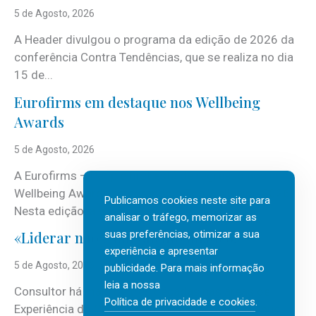
5 de Agosto, 2026
A Header divulgou o programa da edição de 2026 da
conferência Contra Tendências, que se realiza no dia
15 de...
Eurofirms em destaque nos Wellbeing
Awards
5 de Agosto, 2026
A Eurofirms – People first está de regresso aos
Wellbeing Awards, integrando o Top Wellbeing 2026.
Publicamos cookies neste site para
Nesta edição, a multinacional...
analisar o tráfego, memorizar as
suas preferências, otimizar a sua
«Liderar não é um talento místico.»
experiência e apresentar
5 de Agosto, 2026
publicidade. Para mais informação
leia a nossa
Consultor há mais de três décadas nas áreas de
Política de privacidade e cookies
.
Experiência do Cliente, Vendas e Liderança, Manuel