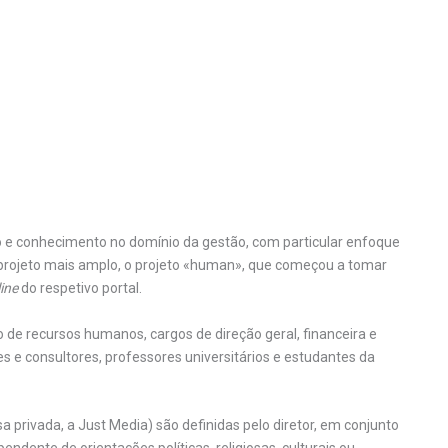
 e conhecimento no domínio da gestão, com particular enfoque
projeto mais amplo, o projeto «human», que começou a tomar
line
do respetivo portal.
o de recursos humanos, cargos de direção geral, financeira e
e consultores, professores universitários e estudantes da
 privada, a Just Media) são definidas pelo diretor, em conjunto
dente de orientações políticas, religiosas, culturais ou