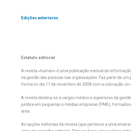
Edições anteriores
Estatuto editorial
A revista «human» é uma publicação mensal de informação
na gestão das pessoas nas organizações. Faz parte de um 
forma no dia 17 de novembro de 2008 com a colocação
on-
A revista destina-se a cargos médios e superiores da gestã
jurídica em pequenas e médias empresas (PME), formadores 
área.
As opções editoriais da revista (que pertence a uma empresa
com um conselho editorial. Têm por base uma postura indepen