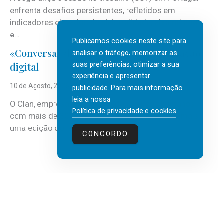
enfrenta desafios persistentes, refletidos em
indicadores elevados de sinistralidade, absentismo
e...
Publicamos cookies neste site para
«Conversas do Clan» sobre transformação
analisar o tráfego, memorizar as
suas preferências, otimizar a sua
digital
experiência e apresentar
10 de Agosto, 2026
publicidade. Para mais informação
leia a nossa
O Clan, empresa portuguesa de recursos humanos
Política de privacidade e cookies
.
com mais de 30 anos de atividade, vai realizar mais
uma edição do...
CONCORDO