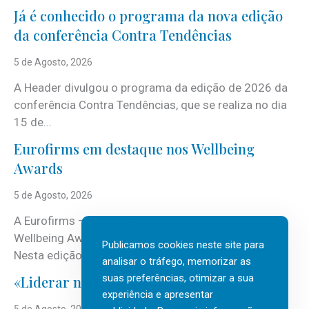
Já é conhecido o programa da nova edição
da conferência Contra Tendências
5 de Agosto, 2026
A Header divulgou o programa da edição de 2026 da
conferência Contra Tendências, que se realiza no dia
15 de...
Eurofirms em destaque nos Wellbeing
Awards
5 de Agosto, 2026
A Eurofirms – People first está de regresso aos
Wellbeing Awards, integrando o Top Wellbeing 2026.
Publicamos cookies neste site para
Nesta edição, a multinacional...
analisar o tráfego, memorizar as
suas preferências, otimizar a sua
«Liderar não é um talento místico.»
experiência e apresentar
5 de Agosto, 2026