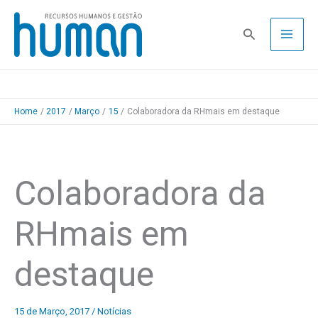
Skip
to
Pesquisa
content
Home
2017
Março
15
Colaboradora da RHmais em destaque
Colaboradora da
RHmais em
destaque
15 de Março, 2017
/
Notícias