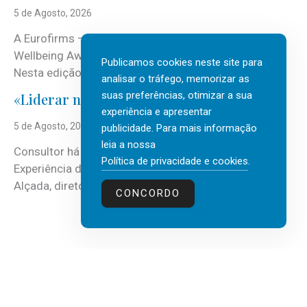
5 de Agosto, 2026
A Eurofirms – People first está de regresso aos
Wellbeing Awards, integrando o Top Wellbeing 2026.
Publicamos cookies neste site para
Nesta edição, a multinacional...
analisar o tráfego, memorizar as
suas preferências, otimizar a sua
«Liderar não é um talento místico.»
experiência e apresentar
5 de Agosto, 2026
publicidade. Para mais informação
leia a nossa
Consultor há mais de três décadas nas áreas de
Política de privacidade e cookies
.
Experiência do Cliente, Vendas e Liderança, Manuel
Alçada, diretor executivo da...
CONCORDO