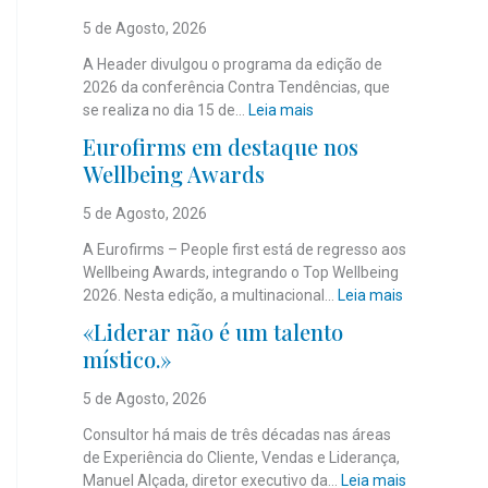
5 de Agosto, 2026
A Header divulgou o programa da edição de
2026 da conferência Contra Tendências, que
:
se realiza no dia 15 de…
Leia mais
J
Eurofirms em destaque nos
á
Wellbeing Awards
é
c
5 de Agosto, 2026
o
n
A Eurofirms – People first está de regresso aos
h
Wellbeing Awards, integrando o Top Wellbeing
e
:
2026. Nesta edição, a multinacional…
Leia mais
c
E
«Liderar não é um talento
i
u
místico.»
d
r
o
o
5 de Agosto, 2026
o
f
p
i
Consultor há mais de três décadas nas áreas
r
r
de Experiência do Cliente, Vendas e Liderança,
o
m
:
Manuel Alçada, diretor executivo da…
Leia mais