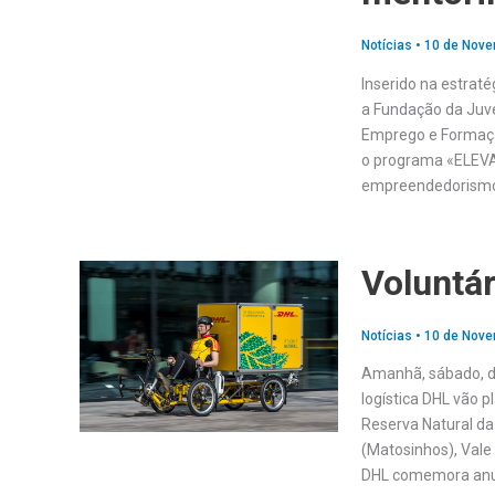
Notícias
•
10 de Nove
Inserido na estra
a Fundação da Juve
Emprego e Formaçã
o programa «ELEVA
empreendedorismo
Voluntá
Notícias
•
10 de Nove
Amanhã, sábado, di
logística DHL vão p
Reserva Natural da
(Matosinhos), Vale 
DHL comemora anu