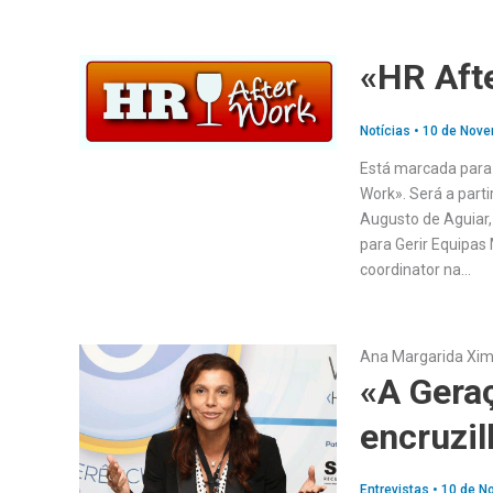
«HR Afte
Notícias
•
10 de Nove
Está marcada para o
Work». Será a parti
Augusto de Aguiar,
para Gerir Equipas
coordinator na…
Ana Margarida Xi
«A Gera
encruzil
Entrevistas
•
10 de N