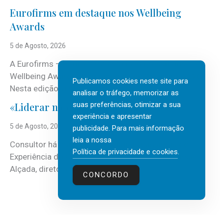
Eurofirms em destaque nos Wellbeing
Awards
5 de Agosto, 2026
A Eurofirms – People first está de regresso aos
Wellbeing Awards, integrando o Top Wellbeing 2026.
Publicamos cookies neste site para
Nesta edição, a multinacional...
analisar o tráfego, memorizar as
suas preferências, otimizar a sua
«Liderar não é um talento místico.»
experiência e apresentar
5 de Agosto, 2026
publicidade. Para mais informação
leia a nossa
Consultor há mais de três décadas nas áreas de
Política de privacidade e cookies
.
Experiência do Cliente, Vendas e Liderança, Manuel
Alçada, diretor executivo da...
CONCORDO