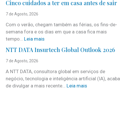
Cinco cuidados a ter em casa antes de sair
S
e
7 de Agosto, 2026
r
Com o verão, chegam também as férias, os fins-de-
v
semana fora e os dias em que a casa fica mais
i
:
tempo…
Leia mais
c
C
e
NTT DATA Insurtech Global Outlook 2026
i
s
n
7 de Agosto, 2026
c
c
o
A NTT DATA, consultora global em serviços de
o
m
negócio, tecnologia e inteligência artificial (IA), acaba
c
m
:
de divulgar a mais recente…
Leia mais
u
a
N
i
i
T
d
s
T
a
d
D
d
e
A
o
3