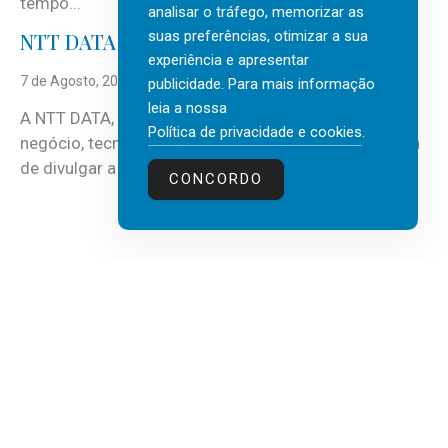
tempo...
analisar o tráfego, memorizar as
suas preferências, otimizar a sua
NTT DATA Insurtech Global Outlook 2026
experiência e apresentar
7 de Agosto, 2026
publicidade. Para mais informação
leia a nossa
A NTT DATA, consultora global em serviços de
Política de privacidade e cookies
.
negócio, tecnologia e inteligência artificial (IA), acaba
de divulgar a mais recente...
CONCORDO