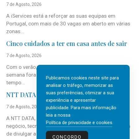
7 de Agosto, 2026
A iServices está a reforçar as suas equipas em
Portugal, com mais de 30 vagas em aberto em várias
zonas...
Cinco cuidados a ter em casa antes de sair
7 de Agosto, 2026
Com o verão, chegam também as férias, os fins-de-
semana fora e os dias em que a casa fica mais
Publicamos cookies neste site para
tempo...
analisar o tráfego, memorizar as
suas preferências, otimizar a sua
NTT DATA Insurtech Global Outlook 2026
experiência e apresentar
7 de Agosto, 2026
publicidade. Para mais informação
leia a nossa
A NTT DATA, consultora global em serviços de
Política de privacidade e cookies
.
negócio, tecnologia e inteligência artificial (IA), acaba
de divulgar a mais recente...
CONCORDO