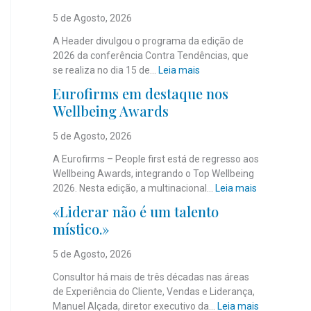
5 de Agosto, 2026
A Header divulgou o programa da edição de
2026 da conferência Contra Tendências, que
:
se realiza no dia 15 de…
Leia mais
J
Eurofirms em destaque nos
á
Wellbeing Awards
é
c
5 de Agosto, 2026
o
n
A Eurofirms – People first está de regresso aos
h
Wellbeing Awards, integrando o Top Wellbeing
e
:
2026. Nesta edição, a multinacional…
Leia mais
c
E
«Liderar não é um talento
i
u
místico.»
d
r
o
o
5 de Agosto, 2026
o
f
p
i
Consultor há mais de três décadas nas áreas
r
r
de Experiência do Cliente, Vendas e Liderança,
o
m
:
Manuel Alçada, diretor executivo da…
Leia mais