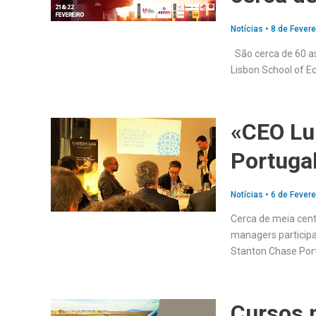
Notícias
•
8 de Fevere
São cerca de 60 as
Lisbon School of 
«CEO Lu
Portuga
Notícias
•
6 de Fevere
Cerca de meia cente
managers participa
Stanton Chase Port
Cursos n