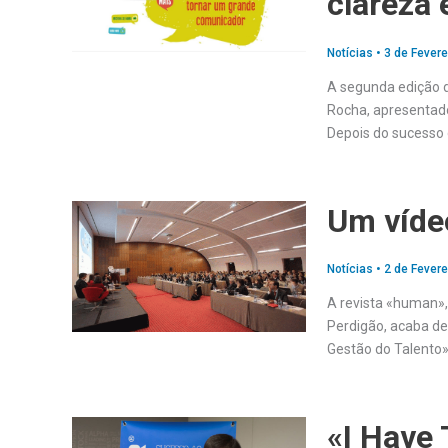
clareza 
Notícias
•
3 de Fevere
A segunda edição 
Rocha, apresentado
Depois do sucesso 
Um víde
Notícias
•
2 de Fevere
A revista «human»,
Perdigão, acaba de
Gestão do Talento»
«I Have