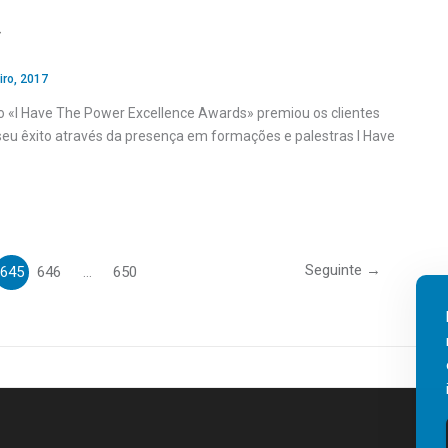
»
iro, 2017
do «I Have The Power Excellence Awards» premiou os clientes
seu êxito através da presença em formações e palestras I Have
Seguinte
→
645
646
…
650