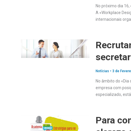
No próximo dia 16, 
A «Workplace Desi
internacionais org
Recruta
secreta
Notícias
•
3 de Fevere
No âmbito do «Dia d
empresa com posiç
especializado, est
Para co