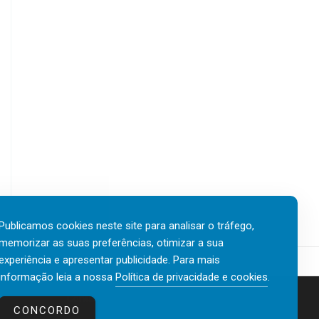
n
n
m
f
g
í
e
A
s
r
w
t
ê
a
i
n
r
c
c
d
o
i
s
.
a
»
C
o
n
t
r
a
Publicamos cookies neste site para analisar o tráfego,
T
e
memorizar as suas preferências, otimizar a sua
n
experiência e apresentar publicidade. Para mais
d
informação leia a nossa
Política de privacidade e cookies
.
ê
Contactos
Política de privacidade e cookies
n
CONCORDO
c