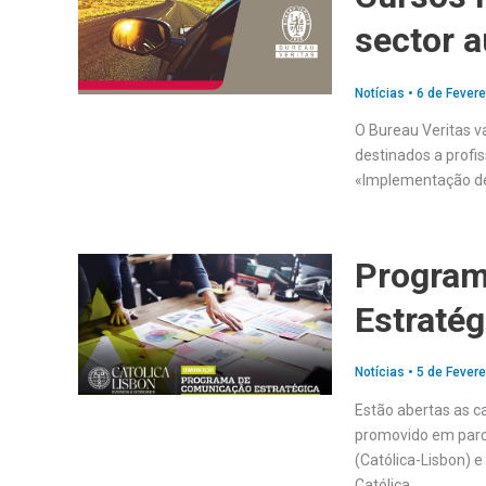
sector 
Notícias
•
6 de Fevere
O Bureau Veritas va
destinados a profis
«Implementação d
Progra
Estratég
Notícias
•
5 de Fevere
Estão abertas as 
promovido em parce
(Católica-Lisbon) 
Católica….