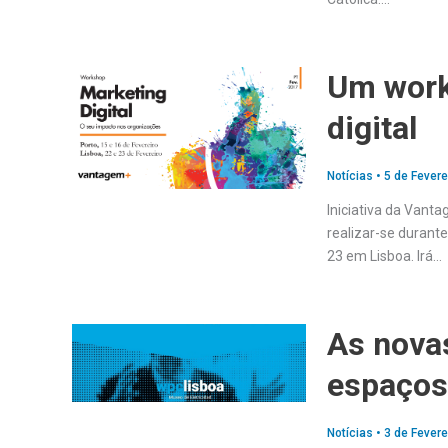
Um work
digital
Notícias
•
5 de Fevere
Iniciativa da Vant
realizar-se durante
23 em Lisboa. Irá…
As novas
espaços
Notícias
•
3 de Fevere