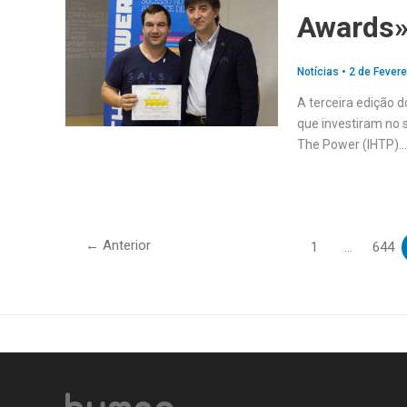
Awards
Notícias
•
2 de Fevere
A terceira edição 
que investiram no 
The Power (IHTP)…
←
Anterior
1
…
644