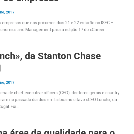
iro, 2017
 empresas que nos próximos dias 21 e 22 estarão no ISEG –
Economics and Management para a edição 17 do «Career…
nch», da Stanton Chase
l
iro, 2017
na de chief executive officers (CEO), diretores gerais e country
ram no passado dia dois em Lisboa no oitavo «CEO Lunch», da
ugal. Foi…
a área da qualidade para o